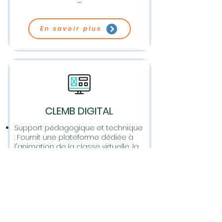
En savoir plus
CLEMB DIGITAL
Support pédagogique et technique
: Fournit une plateforme dédiée à
l'animation de la classe virtuelle, la
création et la préparation de la
classe virtuelle, ainsi qu'une
assistance administrative en
amont.
Coanimation de la classe virtuelle :
Garantit l'accueil et le bon
fonctionnement de la classe